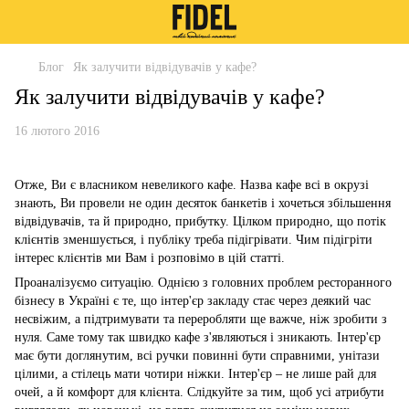
Блог
Як залучити відвідувачів у кафе?
Як залучити відвідувачів у кафе?
16 лютого 2016
Отже, Ви є власником невеликого кафе. Назва кафе всі в окрузі
знають, Ви провели не один десяток банкетів і хочеться збільшення
відвідувачів, та й природно, прибутку. Цілком природно, що потік
клієнтів зменшується, і публіку треба підігрівати. Чим підігріти
інтерес клієнтів ми Вам і розповімо в цій статті.
Проаналізуємо ситуацію. Однією з головних проблем ресторанного
бізнесу в Україні є те, що інтер'єр закладу стає через деякий час
несвіжим, а підтримувати та переробляти ще важче, ніж зробити з
нуля. Саме тому так швидко кафе з'являються і зникають. Інтер'єр
має бути доглянутим, всі ручки повинні бути справними, унітази
цілими, а стілець мати чотири ніжки. Інтер'єр – не лише рай для
очей, а й комфорт для клієнта. Слідкуйте за тим, щоб усі атрибути