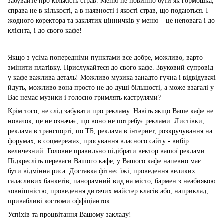
забувайте про кількість страв. Меню не повинно бути як гормошка,
справа не в кількості, а в наявності і якості страв, що подаються. І
жодного коректора та заклятих цінничків у меню – це неповага і до
клієнта, і до свого кафе!
Якщо з усіма попередніми пунктами все добре, можливо, варто
змінити платівку. Прислухайтеся до свого кафе. Звуковий супровід
у кафе важлива деталь! Можливо музика занадто гучна і відвідувачі
йдуть, можливо вона просто не до душі більшості, а може взагалі у
Вас немає музики і голосно гримлять каструлями?
Крім того, не слід забувати про рекламу. Навіть якщо Ваше кафе не
новачок, це не означає, що воно не потребує реклами. Листівки,
реклама в транспорті, по ТБ, реклама в інтернет, розкручування на
форумах, в соцмережах, просування власного сайту - вибір
величезний. Головне правильно підібрати вектор вашої реклами.
Підкресліть переваги Вашого кафе, у Вашого кафе напевно має
бути відмінна риса. Доставка фітнес їжі, проведення великих
галасливих банкетів, панорамний вид на місто, бармен з неабиякою
зовнішністю, проведення дитячих майстер класів або, наприклад,
привабливі костюми оффіціанток.
Успіхів та процвітання Вашому закладу!