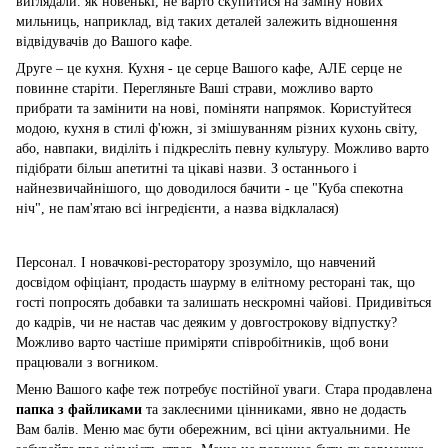
виглядали. як новенькі, не варто скупитися на заміну нових
мильниць, наприклад, від таких деталей залежить відношення
відвідувачів до Вашого кафе.
Друге – це кухня. Кухня - це серце Вашого кафе, АЛЕ серце не
повинне старіти. Перегляньте Ваші страви, можливо варто
прибрати та замінити на нові, поміняти напрямок. Користуйтеся
модою, кухня в стилі ф'южн, зі змішуванням різних кухонь світу,
або, навпаки, виділіть і підкресліть певну культуру. Можливо варто
підібрати більш апетитні та цікаві назви. З останнього і
найнезвичайнішого, що доводилося бачити - це "Куба спекотна
ніч", не пам'ятаю всі інгредієнти, а назва відклалася)
Персонал. І новачкові-ресторатору зрозуміло, що навчений
досвідом офіціант, продасть шаурму в елітному ресторані так, що
гості попросять добавки та залишать нескромні чайові. Придивіться
до кадрів, чи не настав час деяким у довгострокову відпустку?
Можливо варто частіше приміряти співробітників, щоб вони
працювали з вогником.
Меню Вашого кафе теж потребує постійної уваги. Стара продавлена
папка з файликами
та заклеєними цінниками, явно не додасть
Вам балів. Меню має бути обережним, всі ціни актуальними. Не