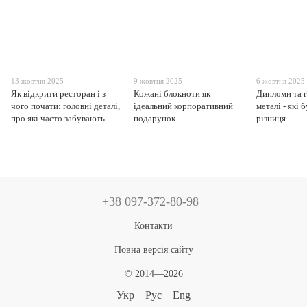
13 жовтня 2025
9 жовтня 2025
6 жовтня 2025
Як відкрити ресторан і з
Кожані блокноти як
Дипломи та 
чого почати: головні деталі,
ідеальний корпоративний
металі - які 
про які часто забувають
подарунок
різниця
+38 097-372-80-98
Контакти
Повна версія сайту
© 2014—2026
Укр
Рус
Eng