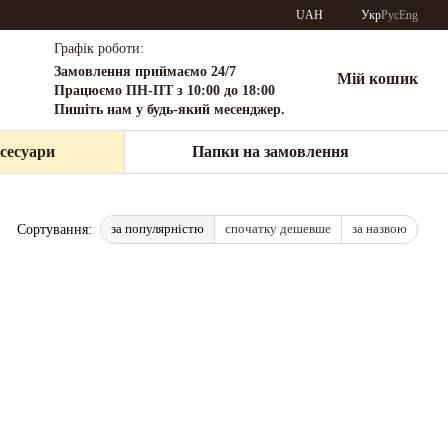
UAH
Укр
Рус
Eng
Графік роботи:
Замовлення приймаємо 24/7
Мій кошик
Працюємо ПН-ПТ з 10:00 до 18:00
Пишіть нам у будь-який месенджер.
сесуари
Папки на замовлення
за популярністю
спочатку дешевше
за назвою
Сортування: