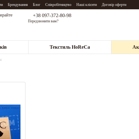
ти
Брендування
Блог
Співробітництво
Наші клієнти
Договір оферти
+38 097-372-80-98
бирайте
Передзвонити вам?
ків
Текстиль HoReCa
Ак
і