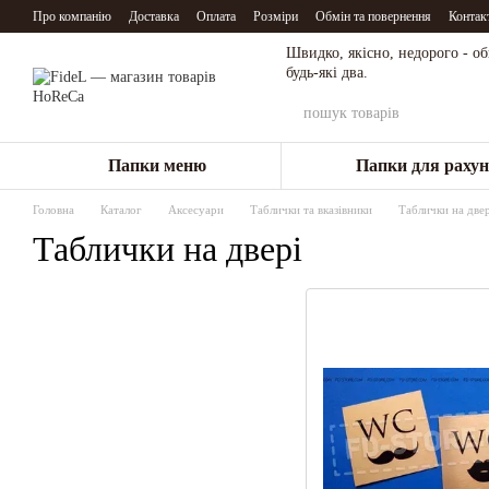
Перейти до основного контенту
Про компанію
Доставка
Оплата
Розміри
Обмін та повернення
Контак
Швидко, якісно, недорого - о
будь-які два.
Папки меню
Папки для рахун
Головна
Каталог
Аксесуари
Таблички та вказівники
Таблички на двер
Таблички на двері