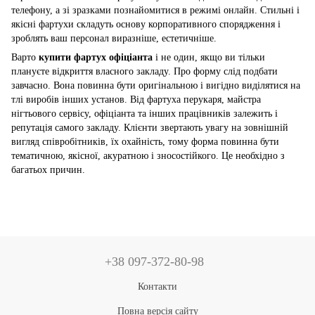
телефону, а зі зразками познайомитися в режимі онлайн. Стильні і
якісні фартухи складуть основу корпоративного спорядження і
зроблять ваш персонал виразніше, естетичніше.
Варто
купити фартух офіціанта
і не один, якщо ви тільки
плануєте відкриття власного закладу. Про форму слід подбати
завчасно. Вона повинна бути оригінальною і вигідно виділятися на
тлі виробів інших установ. Від фартуха перукаря, майстра
нігтьового сервісу, офіціанта та інших працівників залежить і
репутація самого закладу. Клієнти звертають увагу на зовнішній
вигляд співробітників, їх охайність, тому форма повинна бути
тематичною, якісної, акуратною і зносостійкого. Це необхідно з
багатьох причин.
+38 097-372-80-98
Контакти
Повна версія сайту