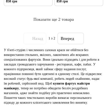
850 грн
850 грн
Показати ще 2 товара
Назад
Вперед
1
з 2
У б'юті-студіях і численних салонах краси не обійтися без
використання стильних, якісних, лаконічних або яскравих
спеціалізованих фартухів. Вони ідеально підходять і для роботи в
закладах громадського харчування - ресторанах, кафе, пабах. У
кожного підприємця, який займає сферу надання послуг,
працівники повинні бути одягнені в єдиному стилі. Це підкреслює
високий статус будь-якої компанії, робить людей охайними, надає
їм робочий, серйозний вид. Щоб
купити фартух майстри
манікюру
, тепер не потрібно обходити безліч роздрібних
магазинів, адже знайти подібну річ практично неможливо.
Пошиття таких текстильних виробів вимагає персонального
підходу до кожного клієнтського замовлення без винятку.