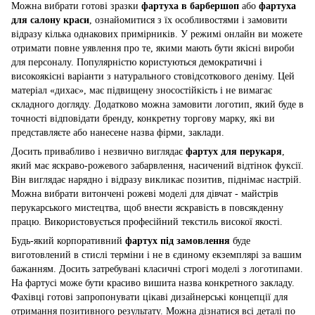
Можна вибрати готові зразки
фартуха в барбершоп
або
фартуха
для салону краси
, ознайомитися з їх особливостями і замовити
відразу кілька однакових примірників. У режимі онлайн ви можете
отримати повне уявлення про те, якими мають бути якісні вироби
для персоналу. Популярністю користуються демократичні і
високоякісні варіанти з натурального стовідсоткового деніму. Цей
матеріал «дихає», має підвищену зносостійкість і не вимагає
складного догляду. Додатково можна замовити логотип, який буде в
точності відповідати бренду, конкретну торгову марку, які ви
представляєте або нанесене назва фірми, заклади.
Досить привабливо і незвично виглядає
фартух для перукаря
,
який має яскраво-рожевого забарвлення, насичений відтінок фуксії.
Він виглядає нарядно і відразу викликає позитив, піднімає настрій.
Можна вибрати витончені рожеві моделі для дівчат - майстрів
перукарського мистецтва, щоб внести яскравість в повсякденну
працю. Використовується професійний текстиль високої якості.
Будь-який корпоративний
фартух під замовлення
буде
виготовлений в стислі терміни і не в єдиному екземплярі за вашим
бажанням. Досить затребувані класичні строгі моделі з логотипами.
На фартусі може бути красиво вишита назва конкретного закладу.
Фахівці готові запропонувати цікаві дизайнерські концепції для
отримання позитивного результату. Можна дізнатися всі деталі по