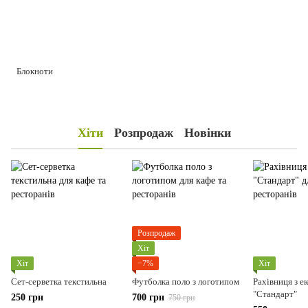
Блокноти
Хіти
Розпродаж
Новінки
Розпродаж
Хіт
Хіт
−7%
Хіт
Сет-серветка текстильна
Футболка поло з логотипом
Рахівниця з е
"Стандарт"
250 грн
700 грн
750 грн