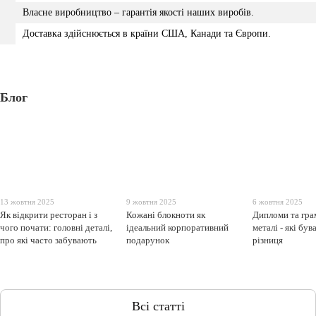
Власне виробництво – гарантія якості наших виробів.
Доставка здійснюється в країни США, Канади та Європи.
Блог
13 жовтня 2025
9 жовтня 2025
6 жовтня 2025
Як відкрити ресторан і з
Кожані блокноти як
Дипломи та гра
чого почати: головні деталі,
ідеальний корпоративний
металі - які був
про які часто забувають
подарунок
різниця
Всі статті