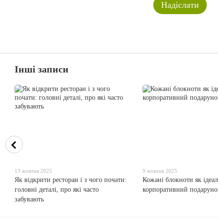
Надіслати
Інші записи
13 жовтня 2025
9 жовтня 2025
Як відкрити ресторан і з чого почати:
Кожані блокноти як ідеа
головні деталі, про які часто
корпоративний подаруно
забувають