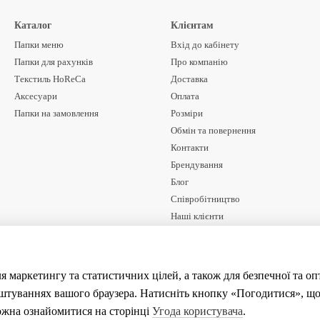
Каталог
Клієнтам
Папки меню
Вхід до кабінету
Папки для рахунків
Про компанію
Текстиль HoReCa
Доставка
Аксесуари
Оплата
Папки на замовлення
Розміри
Обмін та повернення
Контакти
Брендування
Блог
Співробітництво
Наші клієнти
Договір оферти
Ми в соцмережах
я маркетингу та статистичних цілей, а також для безпечної та о
аштуваннях вашого браузера. Натисніть кнопку «Погодитися», що
ожна ознайомитися на сторінці
Угода користувача
.