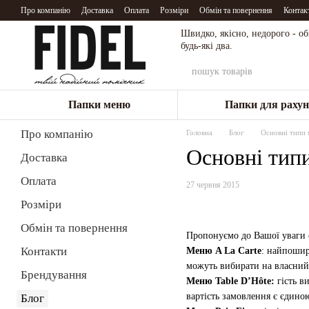
Перейти до основного контенту
Про компанію
Доставка
Оплата
Розміри
Обмін та повернення
Контак
Швидко, якісно, недорого - о
будь-які два.
Папки меню
Папки для рахун
Про компанію
Головна
Блог
Основні типи 
Основні тип
Доставка
Оплата
27 червня 2015
Розміри
Обмін та повернення
Пропонуємо до Вашої уваги 
Контакти
Меню A La Carte
: найпошир
можуть вибирати на власний
Брендування
Меню Table D’Hôte:
гість в
вартість замовлення є єдиною
Блог