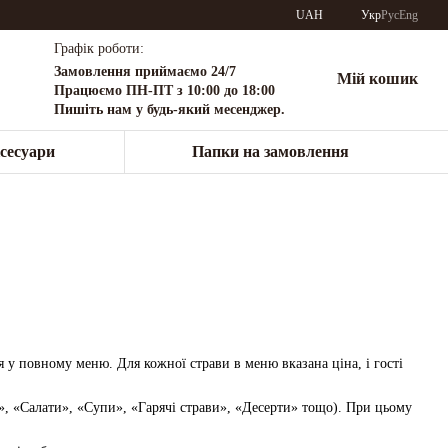
UAH
Укр
Рус
Eng
Графік роботи:
Замовлення приймаємо 24/7
Мій кошик
Працюємо ПН-ПТ з 10:00 до 18:00
Пишіть нам у будь-який месенджер.
сесуари
Папки на замовлення
я у повному меню. Для кожної страви в меню вказана ціна, і гості
и», «Салати», «Супи», «Гарячі страви», «Десерти» тощо). При цьому