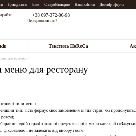
ти
Брендування
Блог
Співробітництво
Наші клієнти
Договір оферти
+38 097-372-80-98
бирайте
Передзвонити вам?
ків
Текстиль HoReCa
Ак
меню для ресторану
и меню для ресторану
основні типи меню:
еніший тип; гість формує своє замовлення із тих страв, які пропонуютьс
 розсуд;
ибирає по одній страві з кожної представленої в меню категорії («Закуск
, фіксованою і не залежить від вибору гостя.