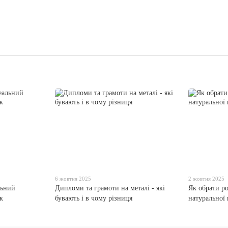
6 жовтня 2025
2 жовтня 2025
льний
Дипломи та грамоти на металі - які
Як обрати р
к
бувають і в чому різниця
натуральної 