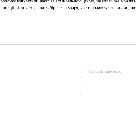
 пропонує конкретний набір за встановленою ціною, зазвичай без можлив
кі порції різних страв на вибір шеф-кухаря, часто подаються з винами, щ
Увійти за допомогою