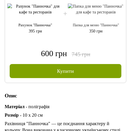
Рахунок "Панночка"
Папка для меню "Панночка"
395 грн
350 грн
600 грн
745 грн
Купити
Опис
Матеріал
- поліграфія
Розмір
- 10 х 20 см
Рахівниця "Панночка" — це поєднання характеру й
кольору. Вона виконана у класичному українському стилі,