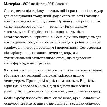
Матеріал
- 80% поліестер 20% бавовна
Сет-серветка під тарілку — стильний і практичний аксесуар
для сервірування столу, який додає елегантності і захищає
поверхню від плям та подряпин. Зручна у використанні та
легко піддається догляду — вона не тільки швидко
чиститься, але й зберігає свій вигляд навіть після
багаторазового використання. Вона відмінно підходить для
повсякденних обідів і особливих випадків, роблячи процес
сервірування столу простішим і приємнішим. Сет-серветка
під тарілку — це не лише елемент декору, а й
функціональний захист вашого столу, що підкреслить
атмосферу будь-якої трапези.
Якщо ви хочете нанести ваш логотип, змінити конструкцію
або замовити тестовий зразок зв'яжіться з нашим
менеджером. При тиражі вартість змінюється. Вартість
серветки з лого залежить від складності нанесення і
розміру. Більш детально вартість повідомить наш менеджер.
Колір виробу може відрізнятися від того, що ви бачите на
моніторі. Це залежить від налаштувань вашого монітора.