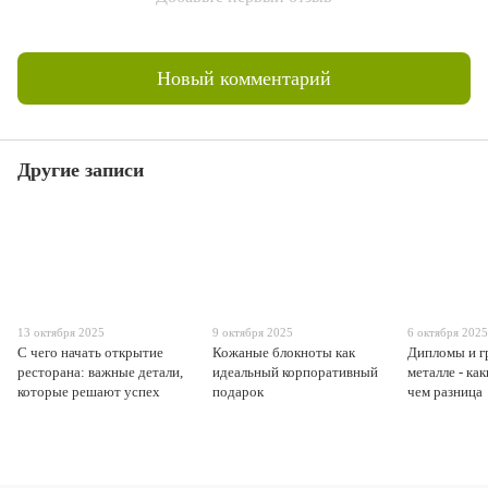
Новый комментарий
Другие записи
13 октября 2025
9 октября 2025
6 октября 202
С чего начать открытие
Кожаные блокноты как
Дипломы и г
ресторана: важные детали,
идеальный корпоративный
металле - ка
которые решают успех
подарок
чем разница