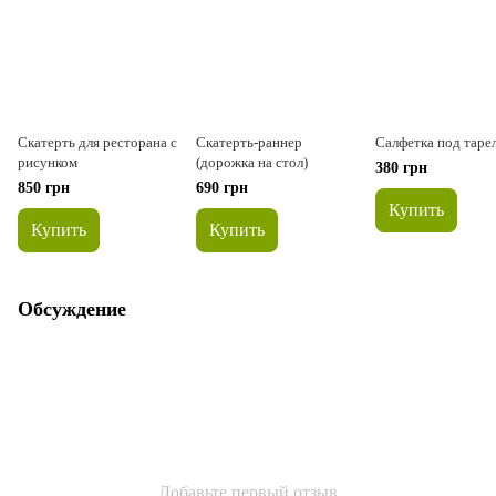
Скатерть для ресторана с
Скатерть-раннер
Cалфетка под таре
рисунком
(дорожка на стол)
380 грн
850 грн
690 грн
Купить
Купить
Купить
Обсуждение
Добавьте первый отзыв