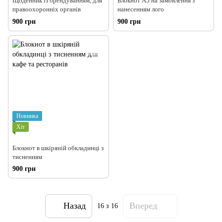
Щоденник із брендуванням, для
Блокнот А5 на замовлення з
правоохоронніх органів
нанесенням лого
900 грн
900 грн
Новинка
Хіт
Блокнот в шкіряній обкладинці з
тисненням
900 грн
Назад
Вперед
16
з 16