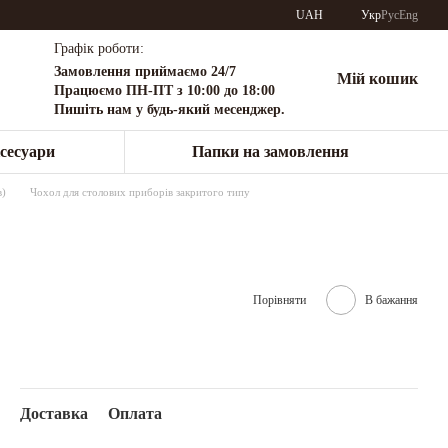
UAH
Укр
Рус
Eng
Графік роботи:
Замовлення приймаємо 24/7
Мій кошик
Працюємо ПН-ПТ з 10:00 до 18:00
Пишіть нам у будь-який месенджер.
сесуари
Папки на замовлення
в)
Чохол для столових приборів закритого типу
Порівняти
В бажання
Доставка
Оплата