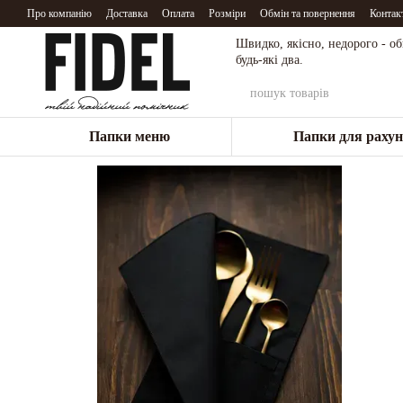
Перейти до основного контенту
Про компанію
Доставка
Оплата
Розміри
Обмін та повернення
Контак
Швидко, якісно, недорого - о
будь-які два.
Папки меню
Папки для рахун