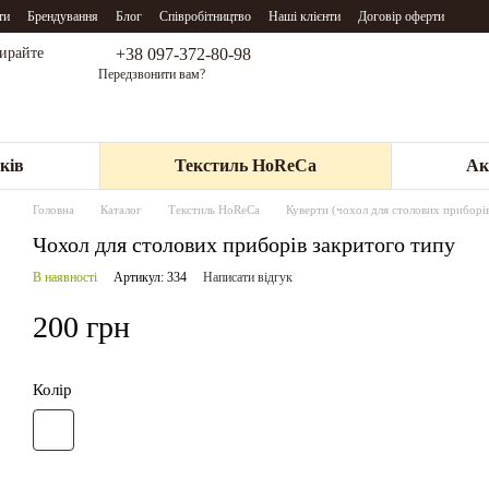
ти
Брендування
Блог
Співробітництво
Наші клієнти
Договір оферти
+38 097-372-80-98
бирайте
Передзвонити вам?
ків
Текстиль HoReCa
Ак
Головна
Каталог
Текстиль HoReCa
Куверти (чохол для столових приборі
Чохол для столових приборів закритого типу
В наявності
Артикул: 334
Написати відгук
200 грн
Колір