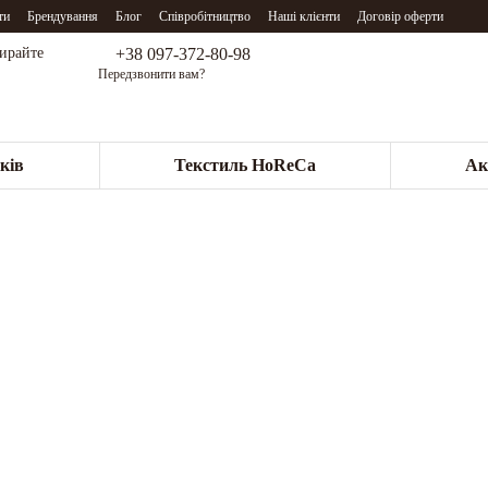
ти
Брендування
Блог
Співробітництво
Наші клієнти
Договір оферти
+38 097-372-80-98
бирайте
Передзвонити вам?
ків
Текстиль HoReCa
Ак