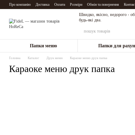
Перейти до основного контенту
Про компанію
Доставка
Оплата
Розміри
Обмін та повернення
Контак
Швидко, якісно, недорого - о
будь-які два.
Папки меню
Папки для рахун
Головна
Каталог
Друк меню
Караоке меню друк папка
Караоке меню друк папка