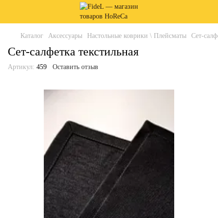
Каталог
Аксессуары
Настольные коврики \ Плейсматы
Сет-салф
Сет-салфетка текстильная
Артикул:
459
Оставить отзыв