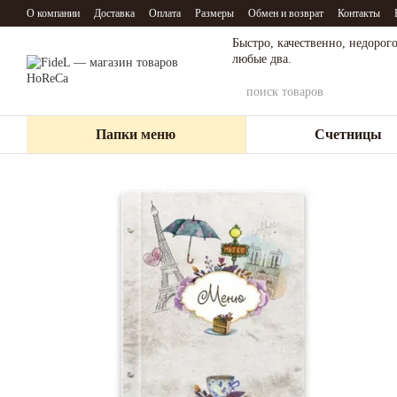
Перейти к основному контенту
О компании
Доставка
Оплата
Размеры
Обмен и возврат
Контакты
Быстро, качественно, недорого
любые два.
Папки меню
Счетницы