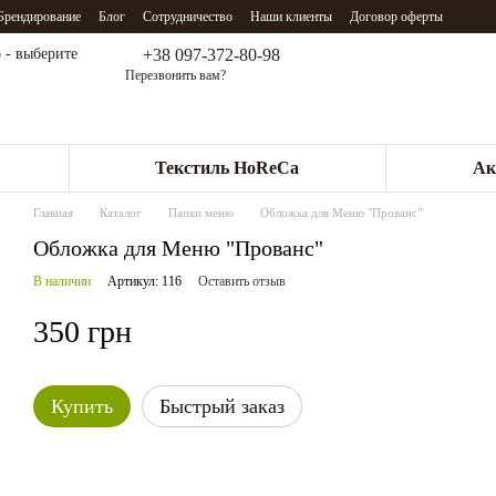
Брендирование
Блог
Сотрудничество
Наши клиенты
Договор оферты
+38 097-372-80-98
 - выберите
Перезвонить вам?
Текстиль HoReCa
Ак
Главная
Каталог
Папки меню
Обложка для Меню "Прованс"
Обложка для Меню "Прованс"
В наличии
Артикул: 116
Оставить отзыв
350 грн
Купить
Быстрый заказ