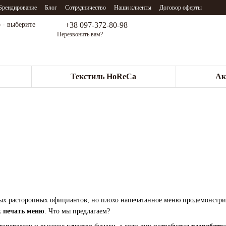
Брендирование
Блог
Сотрудничество
Наши клиенты
Договор оферты
+38 097-372-80-98
 - выберите
Перезвонить вам?
Текстиль HoReCa
Ак
ых расторопных официантов, но плохо напечатанное меню продемонстрир
к
печать меню
. Что мы предлагаем?