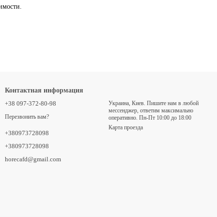
имости.
Контактная информация
+38 097-372-80-98
Украина, Киев. Пишите нам в любой
месcенджер, ответим максимально
Перезвонить вам?
оперативно. Пн-Пт 10:00 до 18:00
Карта проезда
+380973728098
+380973728098
horecafd@gmail.com