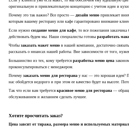
Если у клиента уже есть макет, то мы обеспечим ему идеальную цвет
оригинальную и привлекательную концепцию с учетом идеи и кухни
Почему это так важно? Все просто —
дизайн меню
привлекает вним
которым вашему ресторану или кафе гарантировано внимание клиен
Если нужно
создание меню для кафе
, то все пожелания заказчика
действовать будем мы. Наши специалисты готовы
разработать мак
Чтобы
заказать макет меню
в нашей компании, достаточно связат
рассказать о нюансах нашей работы. Вне зависимости от того, нуж
Большинство из тех, кому требуется
разработка меню цена
законом
проконсультироваться с менеджером.
Почему
заказать меню для ресторана
у нас — это хорошая идея? 
нас обойдется недорого и при этом ее качество будет на высоте. По
Так что если вам требуется
красивое меню для ресторана
— обраща
обслуживанием и желанием сделать лучшее.
Хотите просчитать заказ?
Цена завсит от тиража, размера меню и используемых материал