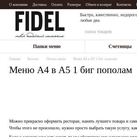
Перейти к основному контенту
О компании
Доставка
Оплата
Размеры
Обмен и возврат
Контакты
Быстро, качественно, недорого
любые два.
Папки меню
Счетницы
Главная
Каталог
Печать меню
Меню А4 в А5 1 биг пополам
Меню А4 в А5 1 биг пополам
Можно прекрасно оформить ресторан, нанять лучшего повара и сам
Чтобы этого не произошло, нужно просто выбрать такую услугу, ка