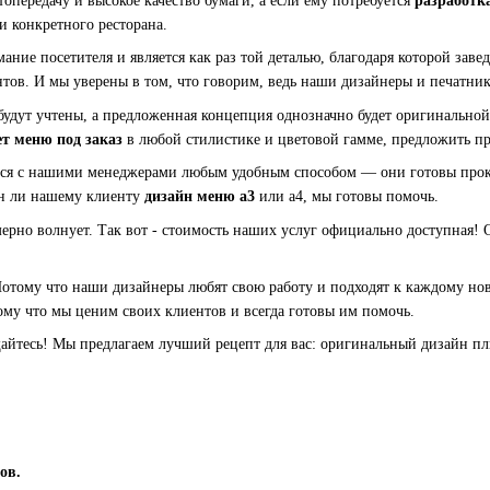
опередачу и высокое качество бумаги, а если ему потребуется
разработк
 конкретного ресторана.
ание посетителя и является как раз той деталью, благодаря которой зав
тов. И мы уверены в том, что говорим, ведь наши дизайнеры и печатни
 будут учтены, а предложенная концепция однозначно будет оригинально
ет меню под заказ
в любой стилистике и цветовой гамме, предложить п
ься с нашими менеджерами любым удобным способом — они готовы проко
ен ли нашему клиенту
дизайн меню а3
или а4, мы готовы помочь.
ерно волнует. Так вот - стоимость наших услуг официально доступная! О
Потому что наши дизайнеры любят свою работу и подходят к каждому но
тому что мы ценим своих клиентов и всегда готовы им помочь.
йтесь! Мы предлагаем лучший рецепт для вас: оригинальный дизайн пл
ов.