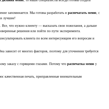
а дизайна меню
, то наши специалисты всегда готовы создать
едение запоминается. Мы готовы разработать и
распечатать меню
, с
ки лучшие!
й. Все, что нужно клиенту — высказать свои пожелания, а дальше
роверенные решения или пойти по пути эксперимента.
нсультировать клиента по всем интересующим его вопросам и
на зависит от многих факторов, поэтому для уточнения требуется
вому заказу с горящими глазами. Потому что
распечатка меню
у
юс качественная печать, приправленные внимательным